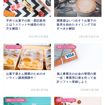
手作りお菓子の卸・委託販売
開業届はいつ出す？お菓子の
とは？メリットや値段の付け
販売を始めたタイミングで出
方を解説！
すべきか解説
2022年12月28日
2022年12月27日
オンライン講座
開業ノウハウ応用編
お菓子屋さん開業のためのオ
個人事業主のお金の管理の第
ンライン講座開講中！
一歩！事業用口座を作って会
計ソフトへ登録しよう
2021年2月19日
2020年11月15日
開業ノウハウ応用編
開業ノウハウ基礎編