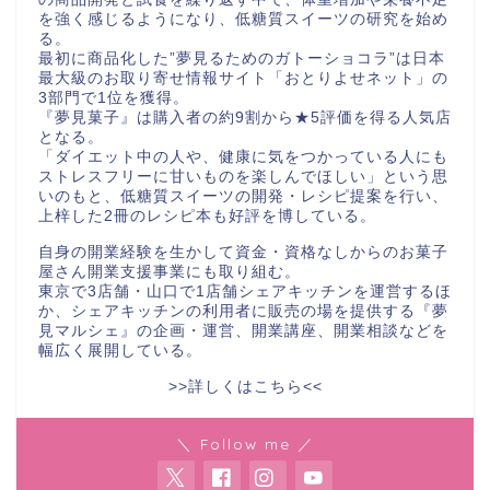
を強く感じるようになり、低糖質スイーツの研究を始め
る。
最初に商品化した”夢見るためのガトーショコラ”は日本
最大級のお取り寄せ情報サイト「おとりよせネット」の
3部門で1位を獲得。
『夢見菓子』は購入者の約9割から★5評価を得る人気店
となる。
「ダイエット中の人や、健康に気をつかっている人にも
ストレスフリーに甘いものを楽しんでほしい」という思
いのもと、低糖質スイーツの開発・レシピ提案を行い、
上梓した2冊のレシピ本も好評を博している。
自身の開業経験を生かして資金・資格なしからのお菓子
屋さん開業支援事業にも取り組む。
東京で3店舗・山口で1店舗シェアキッチンを運営するほ
か、シェアキッチンの利用者に販売の場を提供する『夢
見マルシェ』の企画・運営、開業講座、開業相談などを
幅広く展開している。
>>詳しくはこちら<<
＼ Follow me ／