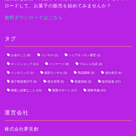
ロードして、お菓子の販売を始めてみませんか？
無料ダウンロードはこちら
タグ
お金のこと
(6)
コンサル
(1)
シェアキッチン運営
(1)
ネットショップ
(11)
パッケージ
(8)
マルシェ出店
(4)
メンタリング
(1)
個別コンサル
(3)
商品開発
(3)
成分表示
(6)
菓子製造業許可
(9)
衛生管理
(5)
製菓技術
(3)
販売促進
(22)
開業に必要なこと
(13)
開業サポート
(17)
開業準備
(20)
運営会社
株式会社夢見創