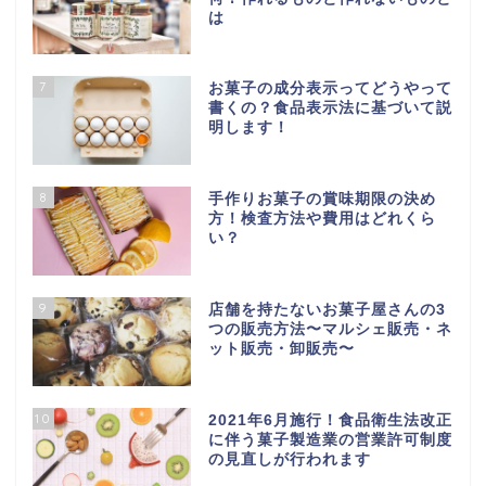
は
7
お菓子の成分表示ってどうやって
書くの？食品表示法に基づいて説
明します！
8
手作りお菓子の賞味期限の決め
方！検査方法や費用はどれくら
い？
9
店舗を持たないお菓子屋さんの3
つの販売方法〜マルシェ販売・ネ
ット販売・卸販売〜
10
2021年6月施行！食品衛生法改正
に伴う菓子製造業の営業許可制度
の見直しが行われます