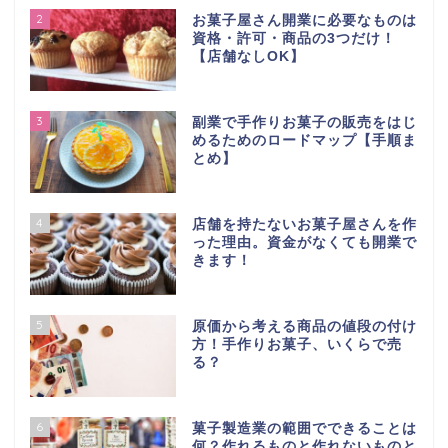
2
お菓子屋さん開業に必要なものは
資格・許可・商品の3つだけ！
【店舗なしOK】
3
副業で手作りお菓子の販売をはじ
めるためのロードマップ【手順ま
とめ】
4
店舗を持たないお菓子屋さんを作
った理由。資金がなくても開業で
きます！
5
原価から考える商品の値段の付け
方！手作りお菓子、いくらで売
る？
6
菓子製造業の範囲でできることは
何？作れるものと作れないものと