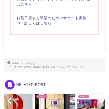
は
こちら
お菓子屋さん開業のためのサポート実施
中！詳しくは
こちら
HOME
お知らせ
オーナーの地元・山口県宇部市にシェアキッチンができました！
RELATED POST
らせ
お知らせ
お知らせ