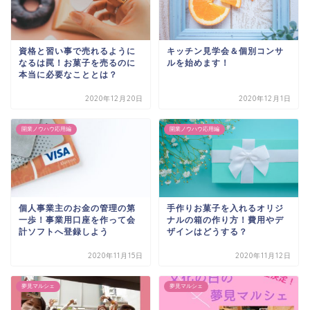
資格と習い事で売れるように
キッチン見学会＆個別コンサ
なるは罠！お菓子を売るのに
ルを始めます！
本当に必要なこととは？
2020年12月20日
2020年12月1日
開業ノウハウ応用編
開業ノウハウ応用編
個人事業主のお金の管理の第
手作りお菓子を入れるオリジ
一歩！事業用口座を作って会
ナルの箱の作り方！費用やデ
計ソフトへ登録しよう
ザインはどうする？
2020年11月15日
2020年11月12日
夢見マルシェ
夢見マルシェ