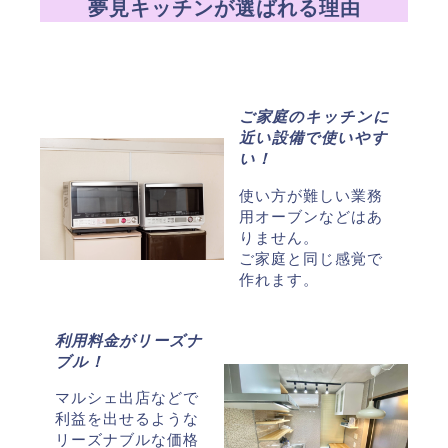
夢見キッチンが選ばれる理由
ご家庭のキッチンに
近い設備で使いやす
い！
使い方が難しい業務
用オーブンなどはあ
りません。
ご家庭と同じ感覚で
作れます。
利用料金がリーズナ
ブル！
マルシェ出店などで
利益を出せるような
リーズナブルな価格