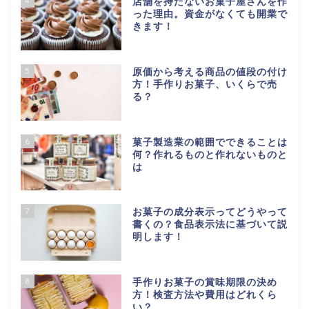
4
店舗を持たないお菓子屋さんを作
った理由。資金がなくても開業で
きます！
5
原価から考える商品の値段の付け
方！手作りお菓子、いくらで売
る？
6
菓子製造業の範囲でできることは
何？作れるものと作れないものと
は
7
お菓子の成分表示ってどうやって
書くの？食品表示法に基づいて説
明します！
8
手作りお菓子の賞味期限の決め
方！検査方法や費用はどれくら
い？