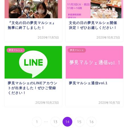
『文化の日の夢見マルシェ』
文化の日の夢見マルシェ開催
無事に終了しました！
決定！ぜひお越しください！
2020年11月5日
2020年10月25日
夢見マルシェ
夢見マルシェ
夢見マルシェのLINEアカウン
夢見マルシェ通信vol.1
トが出来ました！ぜひご登録
ください！
2020年10月23日
2020年10月7日
...
1
13
14
15
16