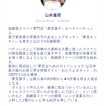
山本蓮理
株式会社夢見創 代表取締役
低糖質スイーツ専門店『夢見菓子』オーナーパティシ
エ、
菓子製造業の営業許可のあるシェアキッチン『夢見キッ
チン』を東京と山口で4店舗展開。
パティシエとして砂糖や小麦粉を大量に使ったスイーツ
の商品開発と試食を繰り返す中で、体重増加や栄養不足
を強く感じるようになり、低糖質スイーツの研究を始め
る。
最初に商品化した”夢見るためのガトーショコラ”は日本
最大級のお取り寄せ情報サイト「おとりよせネット」の
3部門で1位を獲得。
『夢見菓子』は購入者の約9割から★5評価を得る人気店
となる。
「ダイエット中の人や、健康に気をつかっている人にも
ストレスフリーに甘いものを楽しんでほしい」という思
いのもと、低糖質スイーツの開発・レシピ提案を行い、
上梓した2冊のレシピ本も好評を博している。