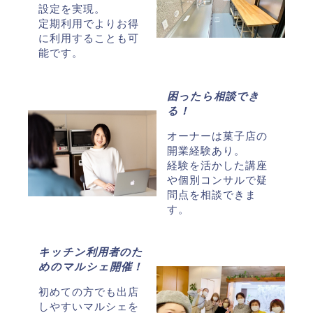
設定を実現。
定期利用でよりお得
に利用することも可
能です。
困ったら相談でき
る！
オーナーは菓子店の
開業経験あり。
経験を活かした講座
や個別コンサルで疑
問点を相談できま
す。
キッチン利用者のた
めのマルシェ開催！
初めての方でも出店
しやすいマルシェを